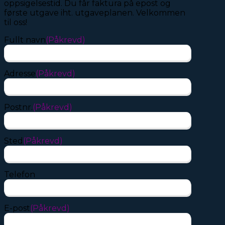
oppsigelsestid. Du får faktura på epost og
første utgave iht. utgaveplanen. Velkommen
til oss!
Fullt navn
(Påkrevd)
Adresse
(Påkrevd)
Postnr.
(Påkrevd)
Sted
(Påkrevd)
Telefon
E-post
(Påkrevd)