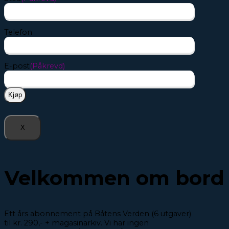
Telefon
E-post
(Påkrevd)
X
Velkommen om bord
Ett års abonnement på Båtens Verden (6 utgaver)
til kr. 290,- + magasinarkiv. Vi har ingen