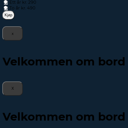
Ett år kr. 290
To år kr. 490
x
Velkommen om bord
X
Velkommen om bord