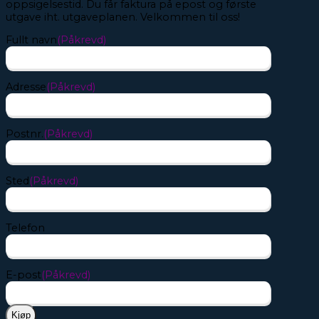
oppsigelsestid. Du får faktura på epost og første
utgave iht. utgaveplanen. Velkommen til oss!
Fullt navn
(Påkrevd)
Adresse
(Påkrevd)
Postnr.
(Påkrevd)
Sted
(Påkrevd)
Telefon
E-post
(Påkrevd)