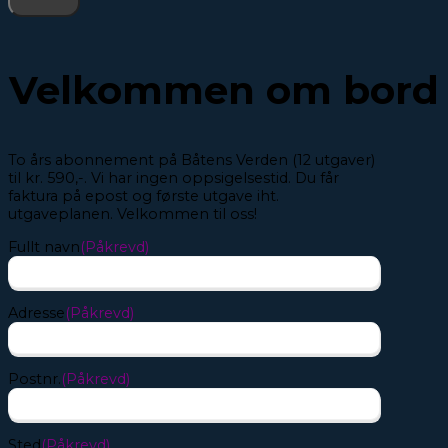
Velkommen om bord
To års abonnement på Båtens Verden (12 utgaver)
til kr. 590,-. Vi har ingen oppsigelsestid. Du får
faktura på epost og første utgave iht.
utgaveplanen. Velkommen til oss!
Fullt navn
(Påkrevd)
Adresse
(Påkrevd)
Postnr.
(Påkrevd)
Sted
(Påkrevd)