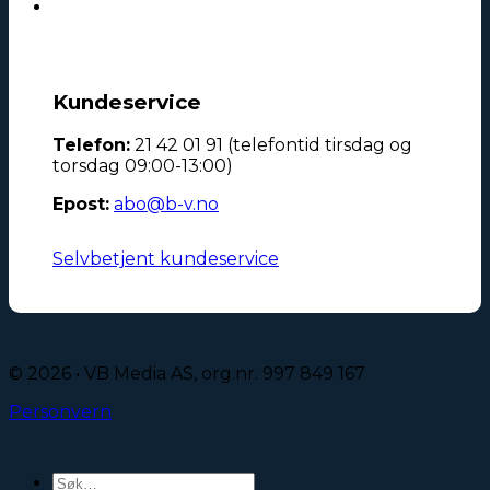
Kundeservice
Telefon:
21 42 01 91 (telefontid tirsdag og
torsdag 09:00-13:00)
Epost:
abo@b-v.no
Selvbetjent kundeservice
© 2026 • VB Media AS, org.nr. 997 849 167
Personvern
Søk