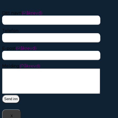
Ditt navn
(Påkrevd)
Telefon
E-post
(Påkrevd)
Melding
(Påkrevd)
X